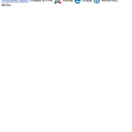
Dictionaries export
, created on PHP,
Joomla,
Drupal,
WordPress,
MODx.